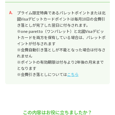
回答
プライム限定特典であるパレットポイントまたは北
國Visaデビットカードポイントは毎月10日の会費引
き落としが完了した翌日に付与されます。
※one paretto（ワンパレット）と北國Visaデビッ
トカードを両方を保有している場合は、パレットポ
イントが付与されます
※会費自動引き落としが不能となった場合は付与さ
れません
※ポイントの有効期限は付与より2年後の月末まで
となります
※会費引き落としについては
こちら
この内容はお役に立ちましたか？