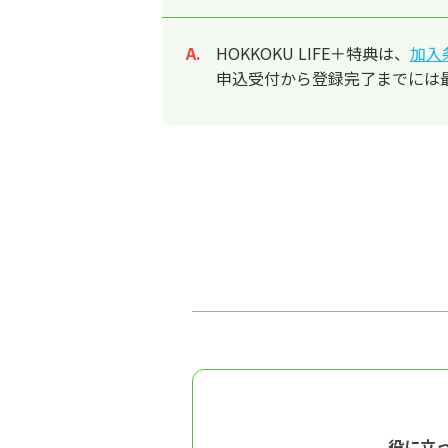
HOKKOKU LIFE＋特典は、
加入
回答
申込受付から登録完了までには
役に立