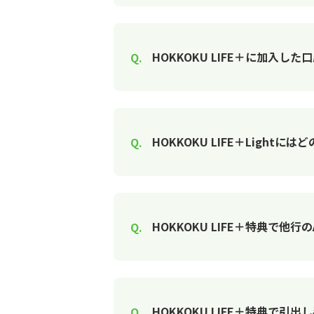
HOKKOKU LIFE＋に加入
HOKKOKU LIFE＋Light
HOKKOKU LIFE＋特典で
HOKKOKU LIFE＋特典で