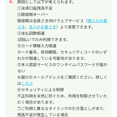
回答
原因として以下が考えられます。
①決済口座残高不足
②限度額オーバー
限度額は会員さま向けウェブサービス（
個人のお客
さま
、
法人のお客さま
）より変更できます。
③支払回数相違
1回払いでのみ利用できます。
④カード情報入力相違
カード番号、有効期限、セキュリティコードのいず
れかが相違している可能性があります。
⑤本人認証サービスのワンタイムパスワードが届か
ない
お届けのメールアドレスをご確認ください。詳しく
は
こちら
⑥セキュリティによる制限
不正利用を未然に防ぐため、利用を制限させていた
だく場合があります。
⑦ご利用と異なるタイミングの引き落としがあり、
残高不足が発生している場合