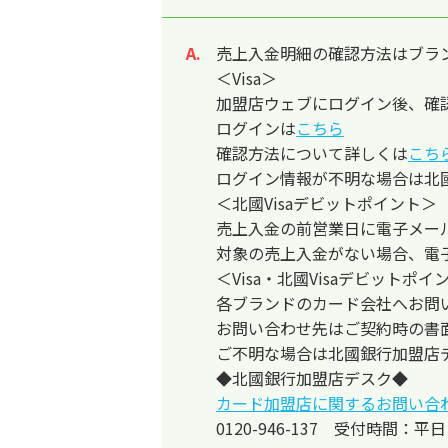
売上入金明細の確認方法はブラ
回答
＜Visa＞
加盟店ウェブにログイン後、確
ログインは
こちら
確認方法について詳しくは
こち
ログイン情報が不明な場合は北
＜北國Visaデビットポイント＞
売上入金の前営業日に電子メー
対象の売上入金がない場合、電
＜Visa・北國Visaデビットポ
各ブランドのカード会社へお問
お問い合わせ先はご契約時の書
ご不明な場合は北國銀行加盟店
◆北國銀行加盟店デスク◆
カード加盟店に関するお問い合
0120-946-137 受付時間：平