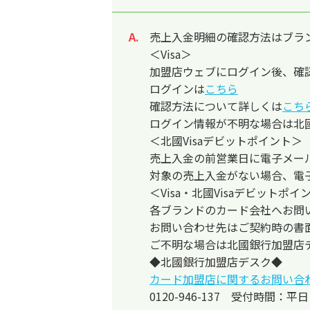
売上入金明細の確認方法はブラ
回答
＜Visa＞
加盟店ウェブにログイン後、確
ログインは
こちら
確認方法について詳しくは
こち
ログイン情報が不明な場合は北
＜北國Visaデビットポイント＞
売上入金の前営業日に電子メー
対象の売上入金がない場合、電
＜Visa・北國Visaデビットポ
各ブランドのカード会社へお問
お問い合わせ先はご契約時の書
ご不明な場合は北國銀行加盟店
◆北國銀行加盟店デスク◆
カード加盟店に関するお問い合
0120-946-137 受付時間：平