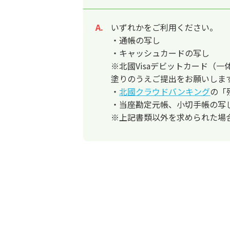
いずれかをご利用ください。
回答
・通帳の写し
・キャッシュカードの写し
※北國Visaデビットカード（
塗りのうえご提出をお願いしま
・
北國クラウドバンキング
の「
・当座勘定元帳、小切手帳の写
※上記書類以外を求められた場