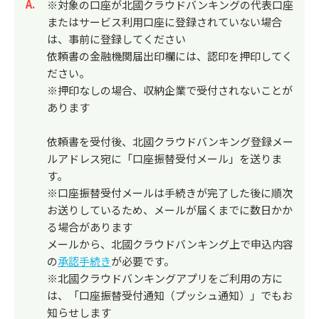
回答
※対象の口座が北國クラウドバンキングの代表口座
またはサービス利用口座に登録されていない場合
は、事前に登録してください
依頼書の金融機関届出印欄には、認印を押印してく
ださい。
※押印なしの場合、収納企業で受付されないことが
あります
依頼書を受付後、北國クラウドバンキング登録メー
ルアドレス宛に「口座振替受付メール」を送りま
す。
※口座振替受付メールは手続きが完了した後に順次
お送りしているため、メールが届くまでに数日かか
る場合があります
メールから、北國クラウドバンキング上で申込内容
の
承認手続き
が必要です。
※北國クラウドバンキングアプリをご利用の方に
は、「口座振替受付通知（プッシュ通知）」でもお
知らせします