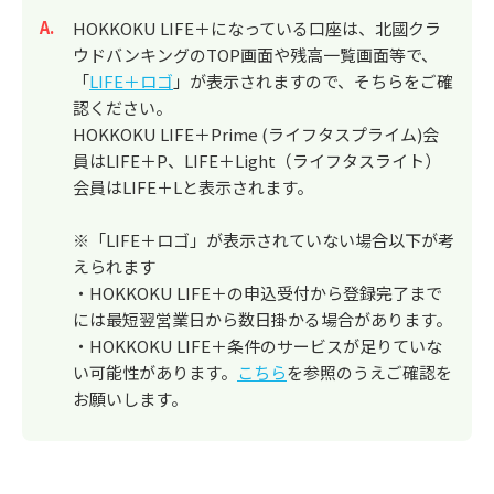
回答
HOKKOKU LIFE＋になっている口座は、北國クラ
ウドバンキングのTOP画面や残高一覧画面等で、
「
LIFE＋ロゴ
」が表示されますので、そちらをご確
認ください。
HOKKOKU LIFE＋Prime (ライフタスプライム)会
員はLIFE＋P、LIFE＋Light（ライフタスライト）
会員はLIFE＋Lと表示されます。
※「LIFE＋ロゴ」が表示されていない場合以下が考
えられます
・HOKKOKU LIFE＋の申込受付から登録完了まで
には最短翌営業日から数日掛かる場合があります。
・HOKKOKU LIFE＋条件のサービスが足りていな
い可能性があります。
こちら
を参照のうえご確認を
お願いします。