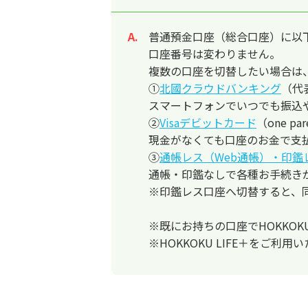
普通預金口座（総合口座）に以下3
回答
口座番号は変わりません。
複数の口座を切替したい場合は
①
北國クラウドバンキング
（代
スマートフォンでいつでも振込
②
Visaデビットカード
（one 
現金がなくても口座のお金で支
③
通帳レス（Web通帳）・印鑑
通帳・印鑑なしで各種お手続き
※印鑑レス口座へ切替すると、
※既にお持ちの口座でHOKKOKU
※HOKKOKU LIFE＋をご