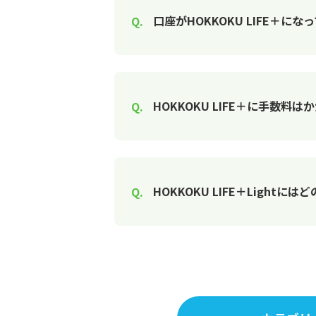
口座がHOKKOKU LIFE＋
HOKKOKU LIFE＋に手数料
HOKKOKU LIFE＋Light