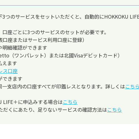
つのサービスをセットいただくと、自動的にHOKKOKU LI
、口座ごとに3つのサービスのセットが必要です。
表口座またはサービス利用口座に登録）
や明細確認ができます
paretto（ワンパレット）または北國Visaデビットカード）
払えます
レス口座
ができます
同一支店内の口座すべてが印鑑レスとなります。詳しくは
こち
 LIFE＋に申込みする場合は
こちら
利用いただくにあたり、足りないサービスの確認方法は
こちら