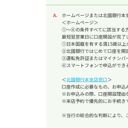
ホームページまたは北國銀行本
回答
＜ホームページ＞
①～④の条件すべてに該当する
最短翌営業日に口座開設が完了
①日本国籍を有する満15歳以
②北國銀行ではじめて口座を開
③運転免許証またはマイナンバ
④スマートフォンで申込ができ
＜
北國銀行本支店窓口
＞
口座作成に必要なもの、お申込
※お申込みの際、口座開設理由
※来店予約で優先的にお手続き
※当行の総合的な判断により、