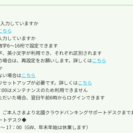
で入力していますか
こちら
入力していますか
字6～16桁で設定できます
字、英小文字が利用でき、それぞれ区別されます
の場合は、再設定をお願いします。詳しくは
こちら
か
ない場合は
こちら
リセットアップが必要です。詳しくは
こちら
翌7:00はメンテナンスのため利用できません
ただいた場合、翌日午前6時からログインできます
、ご本人さまより北國クラウドバンキングサポートデスクまで
ートデスク◆
：00 ～ 17：00（GW、年末年始は休業します）