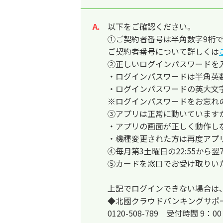
以下をご確認ください。
回答
①ご契約者番号は半角数字9桁
ご契約者番号について詳しくは
②正しいログインパスワードを
・ログインパスワードは半角英数
・ログインパスワードの英大文
※ログインパスワードをお忘れ
③アプリは正常に動いています
・アプリの画面が正しく動作し
・機種変更された方は再度アプ
④毎月第3土曜日の22:55から
⑤カードを窓口でお受け取りい
上記でログインできない場合は
◆北國クラウドバンキングサポ
0120-508-789 受付時間 9