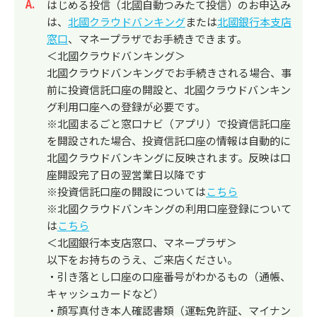
回答
はじめる投信（北國自動つみたて投信）のお申込み
は、
北國クラウドバンキング
または
北國銀行本支店
窓口
、マネープラザでお手続きできます。
＜北國クラウドバンキング＞
北國クラウドバンキングでお手続きされる場合、事
前に投資信託口座の開設と、北國クラウドバンキン
グ利用口座への登録が必要です。
※北國まるごと窓口ナビ（アプリ）で投資信託口座
を開設された場合、投資信託口座の情報は自動的に
北國クラウドバンキングに反映されます。反映は口
座開設完了日の翌営業日以降です
※投資信託口座の開設については
こちら
※北國クラウドバンキングの利用口座登録について
は
こちら
＜北國銀行本支店窓口、マネープラザ＞
以下をお持ちのうえ、ご来店ください。
・引き落とし口座の口座番号がわかるもの（通帳、
キャッシュカードなど）
・顔写真付き本人確認書類（運転免許証、マイナン