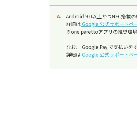
Android 9.0以上かつNFC
回答
詳細は
Google 公式サポートペ
※one parettoアプリの推奨環
なお、 Google Pay で
詳細は
Google 公式サポートペ