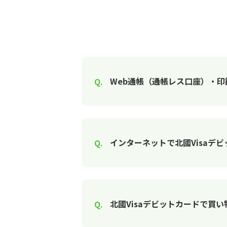
Web通帳（通帳レス口座）・
インターネットで北國Visaデ
北國Visaデビットカードで買い