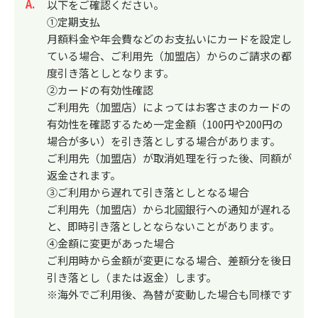
回答
以下をご確認ください。
①定期支払
月額料金や年会費などのお支払いにカードを設定し
ている場合、ご利用先（加盟店）からのご請求の都
度引き落としとなります。
②カードの有効性確認
ご利用先（加盟店）によってはお客さまのカードの
有効性を確認するため一定金額（100円や200円の
場合が多い）を引き落としする場合があります。
ご利用先（加盟店）が取消処理を行った後、同額が
返金されます。
③ご利用から遅れて引き落としとなる場合
ご利用先（加盟店）から北國銀行への通知が遅れる
と、即時引き落としとならないことがあります。
④金額に変更があった場合
ご利用時から金額が変更になる場合、差額分を後日
引き落とし（または返金）します。
※海外でご利用後、為替が変動した場合も同様です