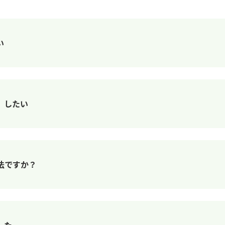
い
）したい
法ですか？