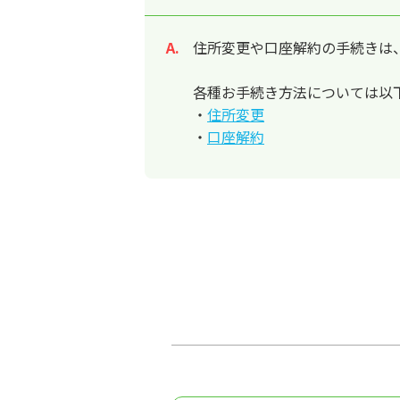
住所変更や口座解約の手続きは
回答
各種お手続き方法については以
・
住所変更
・
口座解約