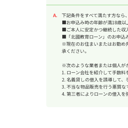
下記条件をすべて満たす方なら
回答
■お申込み時の年齢が満18歳以
■ご本人に安定かつ継続した収
■「北國教育ローン」のお申込
※現在のお住まいまたはお勤め
承ください。
※次のような業者または個人が
1. ローン会社を紹介して手数
2. 名義貸しの借入を誘導して
3. 不当な物品販売を行う悪質
4. 第三者によりローンの借入