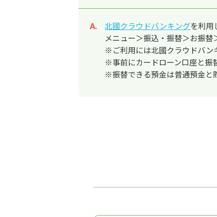
北國クラウドバンキング
を利用
回答
メニュー＞振込・振替＞お振替
※ご利用には北國クラウドバン
※事前にカードローン口座と振
※振替できる預金は普通預金と