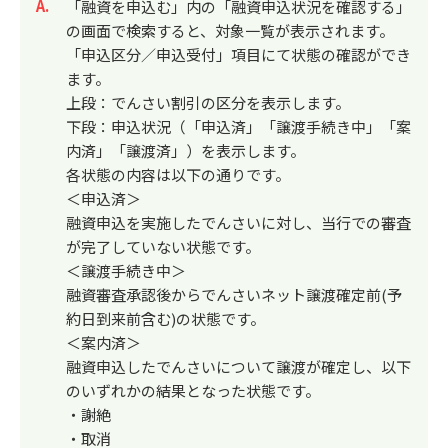
回答
「融資を申込む」内の「融資申込状況を確認する」
の画面で検索すると、対象一覧が表示されます。
「申込区分／申込受付」項目にて状態の確認ができ
ます。
上段：でんさい割引の区分を表示します。
下段：申込状況（「申込済」「譲渡手続き中」「案
内済」「譲渡済」）を表示します。
各状態の内容は以下の通りです。
＜申込済＞
融資申込を実施したでんさいに対し、当行での審査
が完了していない状態です。
＜譲渡手続き中＞
融資審査承認後からでんさいネット譲渡確定前(予
約日到来前含む)の状態です。
＜案内済＞
融資申込したでんさいについて譲渡が確定し、以下
のいずれかの結果となった状態です。
・謝絶
・取消