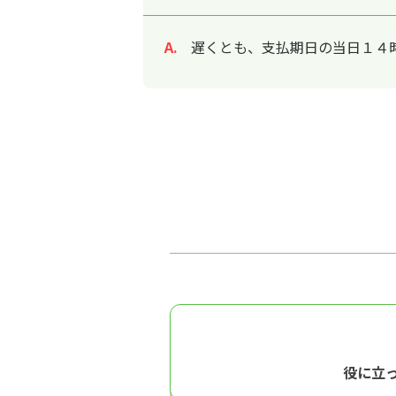
遅くとも、支払期日の当日１４
回答
役に立