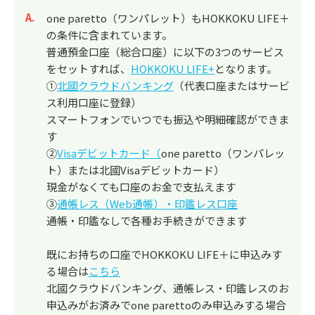
回答
one paretto（ワンパレット）もHOKKOKU LIFE＋
の条件に含まれています。
普通預金口座（総合口座）に以下の3つのサービス
をセットすれば、
HOKKOKU LIFE+
となります。
①
北國クラウドバンキング
（代表口座またはサービ
ス利用口座に登録）
スマートフォンでいつでも振込や明細確認ができま
す
②
Visaデビットカード（
one paretto（ワンパレッ
ト）または北國Visaデビットカード）
現金がなくても口座のお金で支払えます
③
通帳レス（Web通帳）・印鑑レス口座
通帳・印鑑なしで各種お手続きができます
既にお持ちの口座でHOKKOKU LIFE＋に申込みす
る場合は
こちら
北國クラウドバンキング、通帳レス・印鑑レスのお
申込みがお済みでone parettoのみ申込みする場合