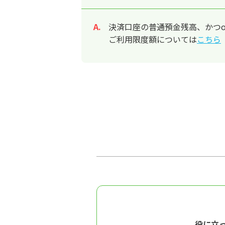
決済口座の普通預金残高、かつon
回答
ご利用限度額については
こちら
役に立