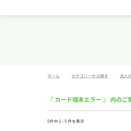
ホーム
>
カテゴリーから探す
>
法人
『 カード端末エラー 』 内のご
5件中 1 - 5 件を表示